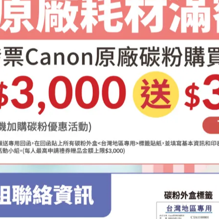
#057H#Canon#佳能#雷射#複合機#機器#耗材