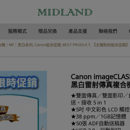
服務模式
贈品兌換
產品支援
聯絡我們
合機｜MF｜黑白系列
,
Canon組合促銷
,
BEST PRODUCT
,
【主機耗材組合促銷】
Canon imageCLAS
黑白雷射傳真複合
★雙面傳真／雙面影印／自
送、接收 5 in 1
★5吋 中文彩色 LCD 觸
★38 ppm／1GB記憶體
★50張 ADF自動送稿器