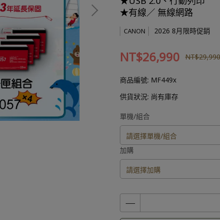
★USB 2.0、行動列印
★有線／ 無線網路
2026 8月限時促銷
CANON
NT$26,990
NT$29,99
商品編號:
MF449x
供貨狀況:
尚有庫存
單機/組合
加購