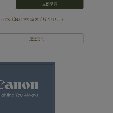
立即購買
 」可以折抵紅利
100
點 (約等於
NT$100
)
運送方式