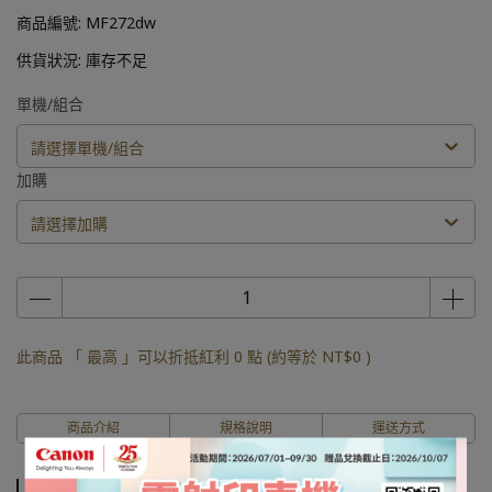
商品編號:
MF272dw
供貨狀況:
庫存不足
單機/組合
請選擇單機/組合
加購
請選擇加購
此商品 「 最高 」可以折抵紅利
0
點 (約等於
NT$0
)
商品介紹
規格說明
運送方式