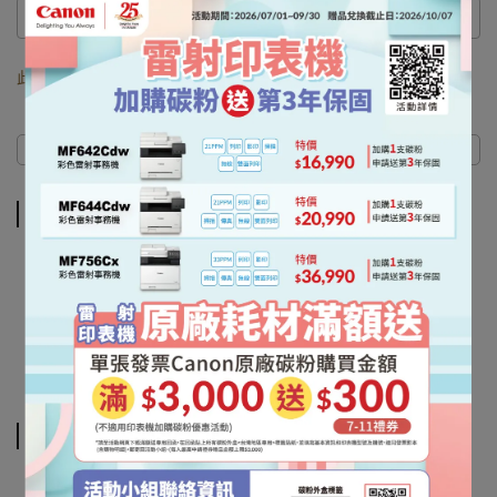
此商品 「 最高 」可以折抵紅利
0
點 (約等於
NT$0
)
商品介紹
規格說明
運送方式
商品介紹
#TN-261C#261#TN-265#265#DR-261CL#滾筒#HL-
L3170CDW#3170
#MFC-9330CDW#9330#brother#兄弟#碳粉#耗材#複合機#印
表機#彩色雷射
規格說明