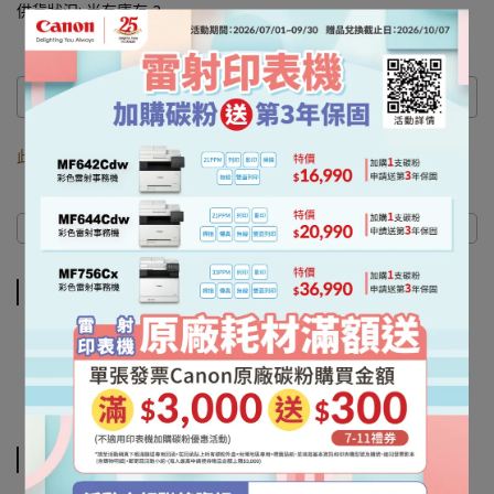
供貨狀況:
尚有庫存 2
此商品 「 最高 」可以折抵紅利
0
點 (約等於
NT$0
)
商品介紹
規格說明
運送方式
商品介紹
#CRG-057#CRG-057H#MF449x#LBP228x 449 228
#Canon#佳能#雷射#複合機#機器#耗材#印表機
規格說明