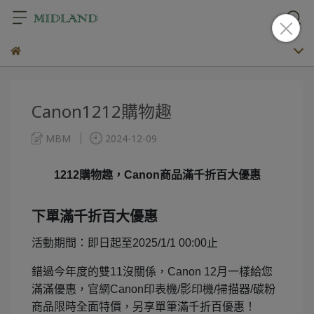
Canon1212購物趣
MBM
2024-12-09
1212
購物趣，
Canon
商品滿千折百大優惠
下單滿千折百大優惠
活動期間：即日起至
2025/1/1 00:00
止
錯過今年度的雙
11
沒關係，
Canon 12
月一樣給您
滿滿優惠，官網
Canon
印表機
/
影印機
/
掃描器
/
碳粉
商品限時全面特價，另享單筆滿千折百優惠！