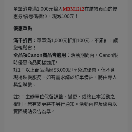
單筆消費滿
1,000
元輸入
MBM1212
在結帳頁面的優
惠券
/
優惠碼欄位，現減
100
元！
優惠重點
滿千折百
：單筆滿
1,000
元折扣
100
元，不累計，讓
您輕鬆省！
全品項
Canon
商品皆適用
：活動期間內，
Canon
限
時優惠商品同樣適用
!
註
1
：以上商品滿額
$3,000
即享免運優惠，但不含
現場裝機服務，如有需求請於訂單備註，將由專人
與您聯繫。
註
2
：主辦單位保留調整、變更、或終止本活動之
權利，若有變更將不另行通知。活動內容及優惠以
實際網站公告為準。