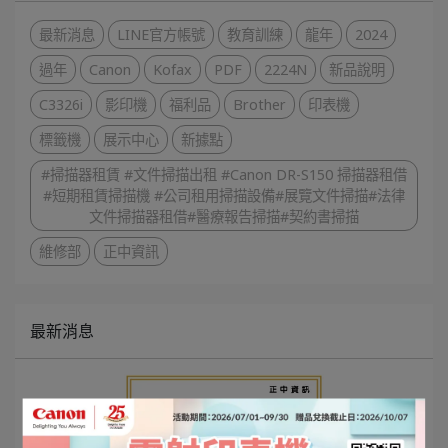
最新消息
LINE官方帳號
教育訓練
龍年
2024
過年
Canon
Kofax
PDF
2224N
新品說明
C3326i
影印機
福利品
Brother
印表機
標籤機
展示中心
新據點
#掃描器租賃 #文件掃描出租 #Canon DR-S150 掃描器租借
#短期租賃掃描機 #公司租用掃描設備#展覽文件掃描#法律
文件掃描器租借#醫療報告掃描#契約書掃描
維修部
正中資訊
最新消息